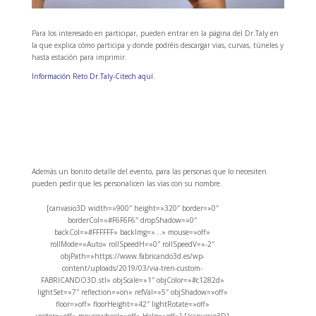
Para los interesado en participar, pueden entrar en la página del Dr.Taly en
la que explica cómo participa y donde podréis descargar vias, curvas, túneles y
hasta estación para imprimir.
Información Reto Dr.Taly-Citech aquí.
Además un bonito detalle del evento, para las personas que lo necesiten
pueden pedir que les personalicen las vías con su nombre.
[canvasio3D width=»900″ height=»320″ border=»0″
borderCol=»#F6F6F6″ dropShadow=»0″
backCol=»#FFFFFF» backImg=»…» mouse=»off»
rollMode=»Auto» rollSpeedH=»0″ rollSpeedV=»-2″
objPath=»https://www.fabricando3d.es/wp-
content/uploads/2019/03/via-tren-custom-
FABRICANDO3D.stl» objScale=»1″ objColor=»#c1282d»
lightSet=»7″ reflection=»on» refVal=»5″ objShadow=»off»
floor=»off» floorHeight=»42″ lightRotate=»off»
vector=»off» mousewheel=»off» Help=»off»] [/canvasio3D]