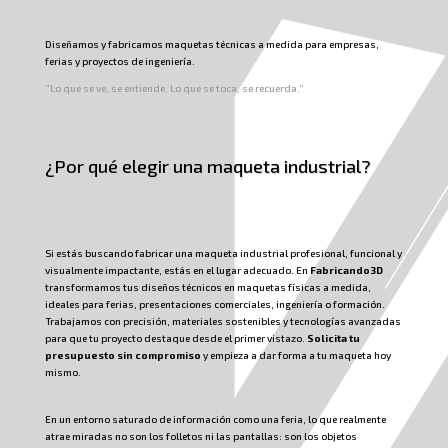
Diseñamos y fabricamos maquetas técnicas a medida para empresas,
ferias y proyectos de ingeniería.
“Lo que se ve, se entiende. Lo que se toca, se recuerda.”
¿Por qué elegir una maqueta industrial?
Si estás buscando fabricar una maqueta industrial profesional, funcional y
visualmente impactante, estás en el lugar adecuado. En
Fabricando3D
transformamos tus diseños técnicos en maquetas físicas a medida,
ideales para ferias, presentaciones comerciales, ingeniería o formación.
Trabajamos con precisión, materiales sostenibles y tecnologías avanzadas
para que tu proyecto destaque desde el primer vistazo.
Solicita tu
presupuesto sin compromiso
y empieza a dar forma a tu maqueta hoy
mismo.
En un entorno saturado de información como una feria, lo que realmente
atrae miradas no son los folletos ni las pantallas: son los objetos