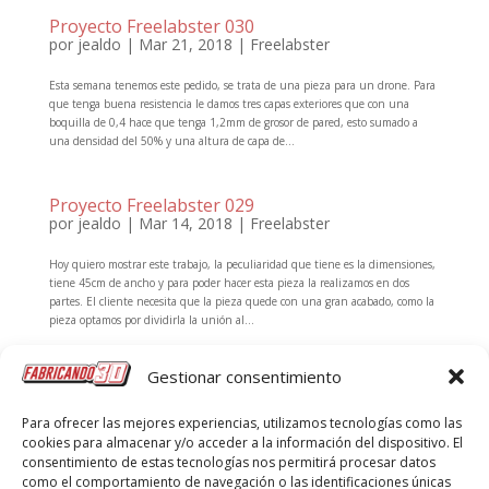
Proyecto Freelabster 030
por
jealdo
|
Mar 21, 2018
|
Freelabster
Esta semana tenemos este pedido, se trata de una pieza para un drone. Para
que tenga buena resistencia le damos tres capas exteriores que con una
boquilla de 0,4 hace que tenga 1,2mm de grosor de pared, esto sumado a
una densidad del 50% y una altura de capa de...
Proyecto Freelabster 029
por
jealdo
|
Mar 14, 2018
|
Freelabster
Hoy quiero mostrar este trabajo, la peculiaridad que tiene es la dimensiones,
tiene 45cm de ancho y para poder hacer esta pieza la realizamos en dos
partes. El cliente necesita que la pieza quede con una gran acabado, como la
pieza optamos por dividirla la unión al...
Gestionar consentimiento
Proyecto Freelabster 027
por
jealdo
|
Mar 6, 2018
|
Freelabster
Para ofrecer las mejores experiencias, utilizamos tecnologías como las
cookies para almacenar y/o acceder a la información del dispositivo. El
Hoy os traigo un proyecto de freelaabster que como podéis ver es una especie
consentimiento de estas tecnologías nos permitirá procesar datos
de caja para una consola o algo similar (Ha siempre vista parece una game
como el comportamiento de navegación o las identificaciones únicas
gear) Para el embellecedor central el cliente pedía un tono lila y hemos