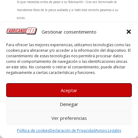
lo que necesitas antes de pasar a su fabricación. Una vez terminado te
mandamos fotos de la pieza acabada y si todo esta correcto pasamos a su
envío.
Gestionar consentimiento
Opción 2 –
Nos puedes enviar la pieza que quieres que repliquemos. La
Para ofrecer las mejores experiencias, utilizamos tecnologías como las
pieza original la medimos y realizamos su diseño en 3D, si nos explica su
cookies para almacenar y/o acceder a la información del dispositivo. El
consentimiento de estas tecnologías nos permitirá procesar datos
función a la hora del diseño podemos intentar mejorarla para hacerla mas
como el comportamiento de navegación o las identificaciones únicas
robusta o modificar el diseño a como mejor te venga. Una vez terminado te
en este sitio. No consentir o retirar el consentimiento, puede afectar
negativamente a ciertas características y funciones.
mandamos fotos de la pieza acabada y si todo esta correcto pasamos a su
envío.
Aceptar
[contact-form-7 id=»4″ title=»Formulario de contacto 1″]
Denegar
Ver preferencias
Política de cookies
Declaración de Privacidad
Avisos Legales